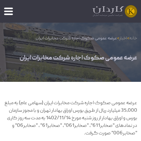
خانه
>
اخبار
>
عرضه عمومی صکوک اجاره شرکت مخابرات ایران
عرضه عمومی صکوک اجاره شرکت مخابرات ایران
عرضه عمومی صکوک اجاره شرکت مخابرات ایران (سهامی عام) به مبلغ
35,000 میلیارد ریال از طریق بورس اوراق بهادار تهران و با مجوز سازمان
بورس و اوراق بهادار از روز شنبه مورخ 1402/11/14 به مدت سه روز کاری
در نمادهای "صخابر611"، "صخابر061"، "صخابر61" ، "صخابر06" و
"صخابر006" صورت گرفت.