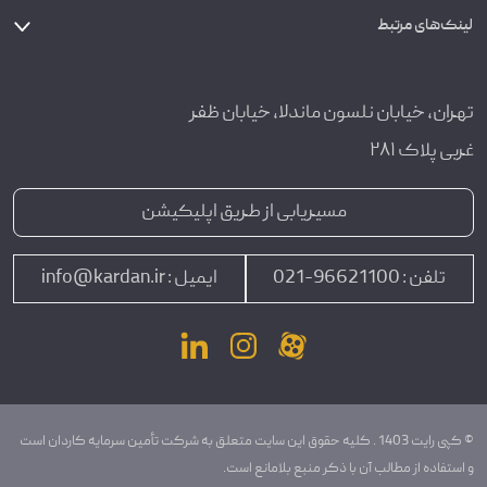
لینک‌های مرتبط
تهران، خیابان نلسون ماندلا، خیابان ظفر
غربی پلاک ۲۸۱
مسیریابی از طریق اپلیکیشن
تلفن :
96621100-021
ایمیل :
info@kardan.ir
© کپی رایت 1403 . کلیه حقوق این سایت متعلق به شرکت تأمین سرمایه کاردان است
و استفاده از مطالب آن با ذکر منبع بلامانع است.