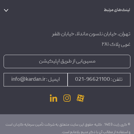
لینک‌های مرتبط
تهران، خیابان نلسون ماندلا، خیابان ظفر
غربی پلاک ۲۸۱
مسیریابی از طریق اپلیکیشن
تلفن :
96621100-021
ایمیل :
info@kardan.ir
© کپی رایت 1403 . کلیه حقوق این سایت متعلق به شرکت تأمین سرمایه کاردان است
و استفاده از مطالب آن با ذکر منبع بلامانع است.