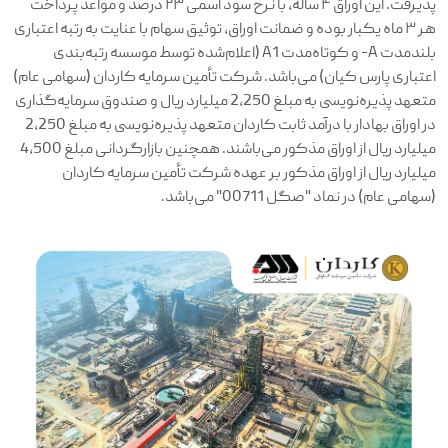
پذیرفت. این اوراق ۴ ساله، با نرخ سود اسمی ۲۳ درصد و مواعد پرداخت
هر ۳ ماه یکبار بوده و ضمانت اوراق، توثیق سهام با عنایت به رتبه اعتباری
بلندمدت A- و کوتاه‌مدت A1 (اعلام‌شده توسط موسسه رتبه‌بندی
اعتباری پارس کیان) می‌باشد. شرکت تأمین سرمایه کاردان (سهامی عام)
متعهد پذیره‌نویسی به مبلغ 2,250 میلیارد ریال و صندوق سرمایه‌گذاری
در اوراق بهادار با درآمد ثابت کاردان متعهد پذیره‌نویسی به مبلغ 2,250
میلیارد ریال از اوراق مذکور می‌باشند. همچنین بازارگردانی مبلغ 4,500
میلیارد ریال از اوراق مذکور بر عهده شرکت تأمین سرمایه کاردان
(سهامی عام) در نماد "صگل 00711" می‌باشد.